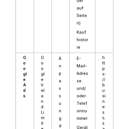
uer
auf
Seite
n)
Kauf
histor
ie
G
G
h
A
E-
o
o
tt
n
Mail-
o
o
p
p
Adres
gl
gl
s:
e
e
//
a
se
A
Ir
b
s
und/
d
el
u
s
a
s
oder
si
n
n
u
Telef
d
e
n
onnu
Li
s
m
s.
g
mmer
it
s
d
Gerät
e
a