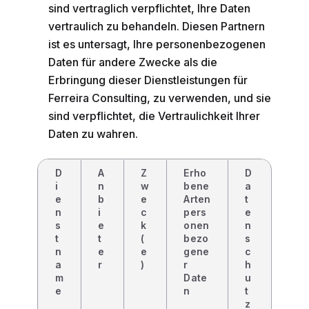
sind vertraglich verpflichtet, Ihre Daten
vertraulich zu behandeln. Diesen Partnern
ist es untersagt, Ihre personenbezogenen
Daten für andere Zwecke als die
Erbringung dieser Dienstleistungen für
Ferreira Consulting, zu verwenden, und sie
sind verpflichtet, die Vertraulichkeit Ihrer
Daten zu wahren.
D
A
Z
Erho
D
i
n
w
bene
a
e
b
e
Arten
t
n
i
c
pers
e
s
e
k
onen
n
t
t
(
bezo
s
n
e
e
gene
c
a
r
)
r
h
m
Date
u
e
n
t
z