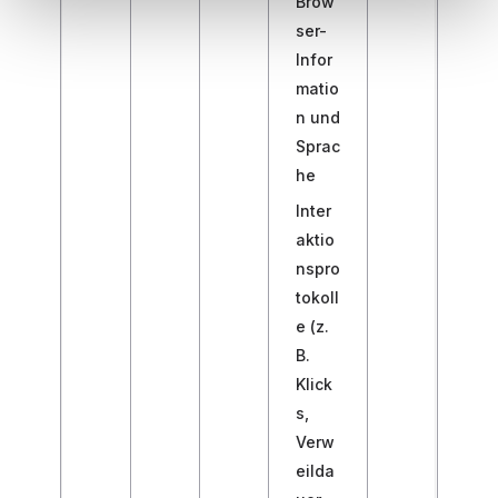
Brow
ser-
Infor
matio
n und
Sprac
he
Inter
aktio
nspro
tokoll
e (z.
B.
Klick
s,
Verw
eilda