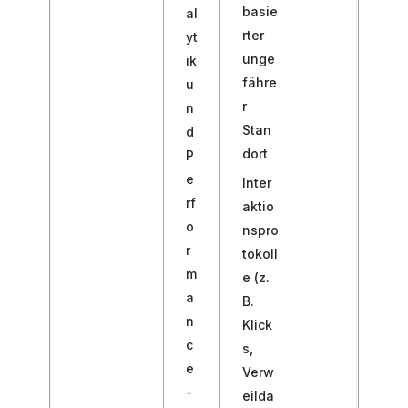
basie
al
rter
yt
unge
ik
fähre
u
r
n
Stan
d
dort
P
e
Inter
rf
aktio
o
nspro
r
tokoll
m
e (z.
a
B.
n
Klick
c
s,
e
Verw
-
eilda