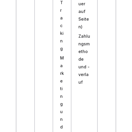
T
uer
r
auf
a
Seite
c
n)
ki
Zahlu
n
ngsm
g
etho
M
de
a
und -
rk
verla
e
uf
ti
n
g
u
n
d