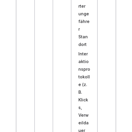
rter
unge
fähre
r
Stan
dort
Inter
aktio
nspro
tokoll
e (z.
B.
Klick
s,
Verw
eilda
uer