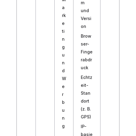
m
a
und
rk
Versi
e
on
ti
Brow
n
ser-
g
Finge
u
rabdr
n
uck
d
Echtz
W
eit-
e
Stan
r
dort
b
(z. B.
u
GPS)
n
g
IP-
basie