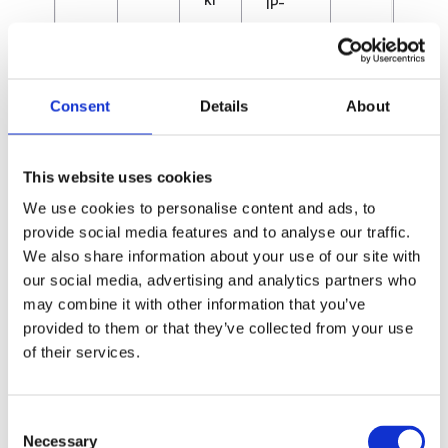
IP-
n
Adres
g
se
Betri
Consent
Details
About
ebss
yste
m
This website uses cookies
und
We use cookies to personalise content and ads, to
Versi
provide social media features and to analyse our traffic.
on
We also share information about your use of our site with
Brow
our social media, advertising and analytics partners who
ser-
may combine it with other information that you’ve
Finge
provided to them or that they’ve collected from your use
of their services.
rabdr
uck
Echtz
Consent
eit-
Necessary
Selection