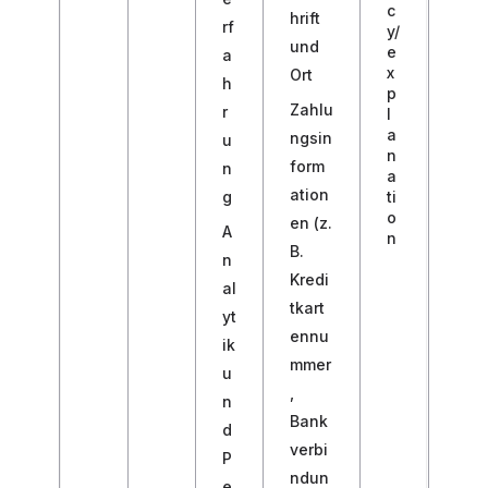
c
hrift
rf
y/
und
e
a
x
Ort
h
p
Zahlu
r
l
a
ngsin
u
n
form
n
a
ation
g
ti
o
en (z.
A
n
B.
n
Kredi
al
tkart
yt
ennu
ik
mmer
u
,
n
Bank
d
verbi
P
ndun
e